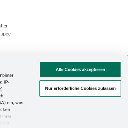
fter
ruppe
Alle Cookies akzeptieren
FOLGT UNS
nbieter
d IP-
Nur erforderliche Cookies zulassen
e)
ch
zu Kesseböhmer
SA) ein, was
ecken
 Ihrer
g mit