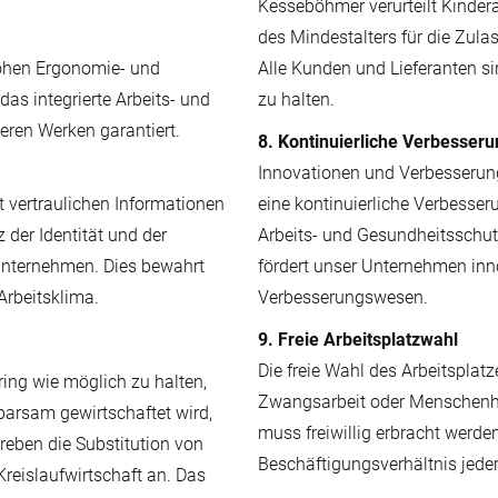
Kesseböhmer verurteilt Kindera
des Mindestalters für die Zula
hohen Ergonomie- und
Alle Kunden und Lieferanten sin
das integrierte Arbeits- und
zu halten.
en Werken garantiert.
8. Kontinuierliche Verbesser
Innovationen und Verbesserung
 vertraulichen Informationen
eine kontinuierliche Verbesser
 der Identität und der
Arbeits- und Gesundheitsschut
 Unternehmen. Dies bewahrt
fördert unser Unternehmen inn
Arbeitsklima.
Verbesserungswesen.
9. Freie Arbeitsplatzwahl
Die freie Wahl des Arbeitsplat
ing wie möglich zu halten,
Zwangsarbeit oder Menschenhan
parsam gewirtschaftet wird,
muss freiwillig erbracht werd
reben die Substitution von
Beschäftigungsverhältnis jeder
Kreislaufwirtschaft an. Das