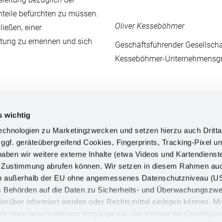
teile befürchten zu müssen.
Oliver Kesseböhmer
ießen, einer
etung zu ernennen und sich
Geschäftsführender Gesellscha
Kesseböhmer-Unternehmensg
s wichtig
AUSBILDUNGEN INFOS
chnologien zu Marketingzwecken und setzen hierzu auch Dritta
 ggf. geräteübergreifend Cookies, Fingerprints, Tracking-Pixel un
seböhmer
Erfahrungsberichte
ben wir weitere externe Inhalte (etwa Videos und Kartendienst
g Team
Allgemeine Infos zur Ausbildung
h Zustimmung abrufen können. Wir setzen in diesem Rahmen au
bewerbung
Ausbilderinterviews
dern außerhalb der EU ohne angemessenes Datenschutzniveau (U
ss Behörden auf die Daten zu Sicherheits- und Überwachungszw
Bewerbungsprozess
ierüber informiert werden oder Rechtsmittel einlegen können. Mit
n die oben beschriebenen Vorgänge ein. Sie können die Einwilligun