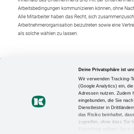
Arbeitsbedingungen kommunizieren können, ohne Nach
Alle Mitarbeiter haben das Recht, sich zusammenzuschl
Arbeitnehmerorganisation beizutreten sowie eine Vertr
als solche wählen zu lassen.
Deine Privatsphäre ist un
INFOS
Wir verwenden Tracking-Te
(Google Analytics) ein, die
Über Kes
Kesseböhmer Holding KG
Adressen nutzen. Zudem ha
Recruitin
Mindener Straße 208
eingebunden, die Sie nac
49152 Bad Essen
Initiativ
Dienstleister in Drittlän
Tel: +49 5742 - 46 - 0
das Risiko beinhaltet, da
Aktuelles
zugreifen, ohne dass Sie h
E-Mail: info@kesseboehmer.de
FAQ
Einstellung willigen Sie i