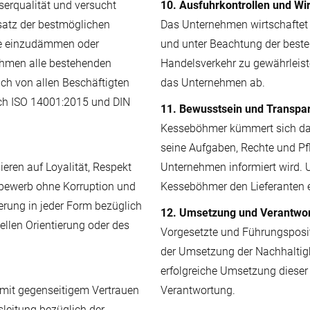
serqualität und versucht
10. Ausfuhrkontrollen und Wi
atz der bestmöglichen
Das Unternehmen wirtschaftet u
te einzudämmen oder
und unter Beachtung der beste
ehmen alle bestehenden
Handelsverkehr zu gewährleist
ch von allen Beschäftigten
das Unternehmen ab.
ach ISO 14001:2015 und DIN
11. Bewusstsein und Transpa
Kesseböhmer kümmert sich daru
seine Aufgaben, Rechte und Pf
eren auf Loyalität, Respekt
Unternehmen informiert wird. U
bewerb ohne Korruption und
Kesseböhmer den Lieferanten e
rung in jeder Form bezüglich
12. Umsetzung und Verantwo
ellen Orientierung oder des
Vorgesetzte und Führungsposit
der Umsetzung der Nachhaltigke
erfolgreiche Umsetzung dieser R
mit gegenseitigem Vertrauen
Verantwortung.
leitung bezüglich der