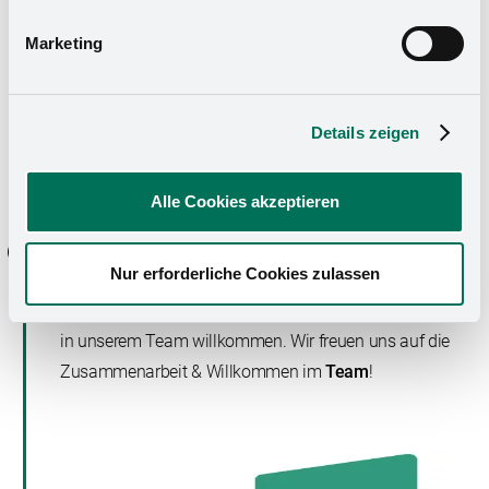
Marketing
Details zeigen
Alle Cookies akzeptieren
Willkommen bei Kesseböhmer
Nur erforderliche Cookies zulassen
Das Vertragsangebot sagt dir zu? Dann heißen wir dich
in unserem Team willkommen. Wir freuen uns auf die
Zusammenarbeit & Willkommen im
Team
!