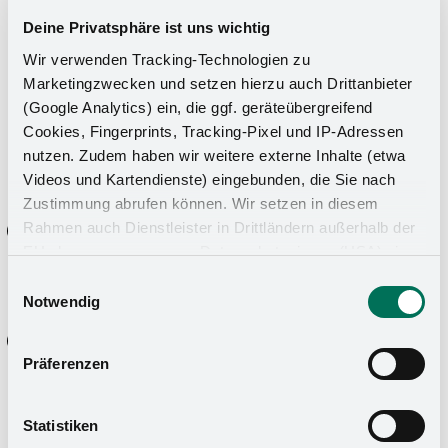
gewünschten Beruf und uns als Arbeitgeber zu
Deine Privatsphäre ist uns wichtig
erhalten. Wir freuen uns auf dich!
Wir verwenden Tracking-Technologien zu
Marketingzwecken und setzen hierzu auch Drittanbieter
(Google Analytics) ein, die ggf. geräteübergreifend
Cookies, Fingerprints, Tracking-Pixel und IP-Adressen
nutzen. Zudem haben wir weitere externe Inhalte (etwa
Videos und Kartendienste) eingebunden, die Sie nach
Zustimmung abrufen können. Wir setzen in diesem
Rahmen auch Dienstleister in Drittländern außerhalb der
EU ohne angemessenes Datenschutzniveau (USA) ein,
was das Risiko beinhaltet, dass Behörden auf die Daten
Einwilligungsauswahl
zu Sicherheits- und Überwachungszwecken zugreifen,
Notwendig
ohne dass Sie hierüber informiert werden oder
Entscheidung
Rechtsmittel einlegen können. Mit Ihrer Einstellung
Präferenzen
willigen Sie in die oben beschriebenen Vorgänge ein. Sie
Wir passen gut zusammen? Dann erhältst du ein
können die Einwilligung mit Wirkung für die Zukunft
Vertragsangebot von uns.
widerrufen. Mehr Informationen finden Sie in unserer
Statistiken
Datenschutzerklärung
und in unserem
Impressum
.