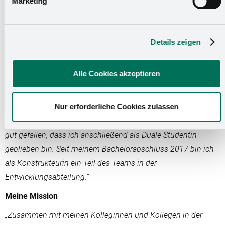
Marketing
„Schon während meiner Schulzeit waren meine
Lieblingsfächer Mathe und Physik. Nach meinem Abi habe
ich deshalb mit dem Niedersachsen-Technikum an einem
Details zeigen
speziellen Orientierungsprogramm für Frauen mit Interesse
an MINT-Berufen teilgenommen. Als ich anschließend im
Alle Cookies akzeptieren
Juli 2012 auf der Suche nach einem Praktikumsplatz zur
Vorbereitung auf mein Maschinenbaustudium war, bin ich
durch die Empfehlung von Bekannten auf Kesseböhmer
Nur erforderliche Cookies zulassen
aufmerksam geworden. Das Praktikum hier hat mir dabei so
gut gefallen, dass ich anschließend als Duale Studentin
geblieben bin. Seit meinem Bachelorabschluss 2017 bin ich
als Konstrukteurin ein Teil des Teams in der
Entwicklungsabteilung.“
Meine Mission
„Zusammen mit meinen Kolleginnen und Kollegen in der