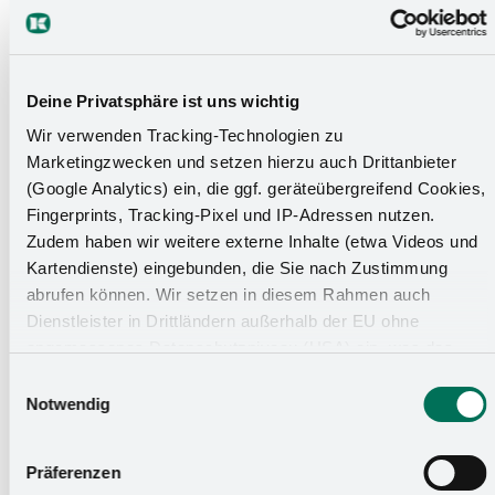
Deine Privatsphäre ist uns wichtig
Wir verwenden Tracking-Technologien zu
Marketingzwecken und setzen hierzu auch Drittanbieter
Erfolgsstory Andreas Kalmey
(Google Analytics) ein, die ggf. geräteübergreifend Cookies,
Fingerprints, Tracking-Pixel und IP-Adressen nutzen.
von Andreas Kalmey
Zudem haben wir weitere externe Inhalte (etwa Videos und
Kartendienste) eingebunden, die Sie nach Zustimmung
abrufen können. Wir setzen in diesem Rahmen auch
Zur richtigen Zeit am richtigen Ort - Andreas Kalmey,
Dienstleister in Drittländern außerhalb der EU ohne
Fertigungssteuerer
angemessenes Datenschutzniveau (USA) ein, was das
Nach seiner Ausbildung bei Kesseböhmer und
Risiko beinhaltet, dass Behörden auf die Daten zu
Einwilligungsauswahl
Sicherheits- und Überwachungszwecken zugreifen, ohne
anschließender Weiterbildung hat Andreas Kalmey seinen
Notwendig
dass Sie hierüber informiert werden oder Rechtsmittel
Traumjob in der Fertigungsteuerung gefunden. Hier gibt er
einlegen können. Mit Ihrer Einstellung willigen Sie in die
einen Einblick über seine Erfolgsstory im
Präferenzen
oben beschriebenen Vorgänge ein. Sie können die