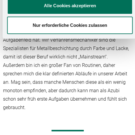
Was begeistert dich an deinem Ausbildungsberuf?
Alle Cookies akzeptieren
Eben dass er so besonders ist! Zum Beispiel ist mir
persönlich der Beruf des Industriemechanikers zu
Nur erforderliche Cookies zulassen
allgemein, denn ich mag es, wenn man ein sehr konkretes
Aufgabenfeld hat. Wir Verfahrensmechaniker sind die
Spezialisten für Metallbeschichtung durch Farbe und Lacke,
damit ist dieser Beruf wirklich nicht „Mainstream“.
Außerdem bin ich ein großer Fan von Routinen, daher
sprechen mich die klar definierten Abläufe in unserer Arbeit
an. Mag sein, dass manche Menschen diese als ein wenig
monoton empfinden, aber dadurch kann man als Azubi
schon sehr früh erste Aufgaben übernehmen und fühlt sich
gebraucht.