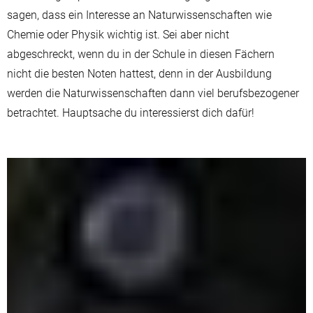
sagen, dass ein Interesse an Naturwissenschaften wie
Chemie oder Physik wichtig ist. Sei aber nicht
abgeschreckt, wenn du in der Schule in diesen Fächern
nicht die besten Noten hattest, denn in der Ausbildung
werden die Naturwissenschaften dann viel berufsbezogener
betrachtet. Hauptsache du interessierst dich dafür!