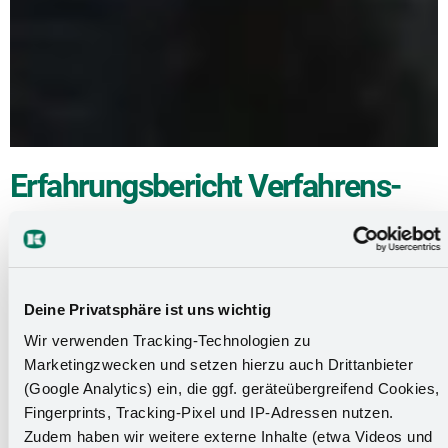
Erfahrungs­bericht Verfahrens­
mechaniker – Beschich­
tungstechnik (m/w/d)
von Deniz Yilmaz
Deine Privatsphäre ist uns wichtig
Wir verwenden Tracking-Technologien zu
Wie bist du auf Kesseböhmer aufmerksam geworden?
Marketingzwecken und setzen hierzu auch Drittanbieter
(Google Analytics) ein, die ggf. geräteübergreifend Cookies,
Nach meinem Schullabschluss hat mir der Bruder von
Fingerprints, Tracking-Pixel und IP-Adressen nutzen.
meinem Kumpel von Kesseböhmer erzählt, da er zu dem
Zudem haben wir weitere externe Inhalte (etwa Videos und