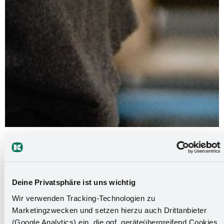
Ausbildung zum Maschinen- und
Anlagenführer (m/w/d)
Deine Privatsphäre ist uns wichtig
Wir verwenden Tracking-Technologien zu
Der Ausbildungscheck für
Marketingzwecken und setzen hierzu auch Drittanbieter
dein perfektes Match:
(Google Analytics) ein, die ggf. geräteübergreifend Cookies,