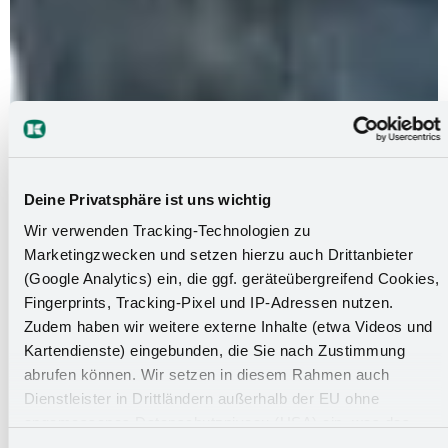
Berufskraftfahrer / LKW-Fahrer –
Deine Privatsphäre ist uns wichtig
Wir verwenden Tracking-Technologien zu
Fernverkehr (m/w/d)
Marketingzwecken und setzen hierzu auch Drittanbieter
(Google Analytics) ein, die ggf. geräteübergreifend Cookies,
Design, Qualität und überraschend andere Lösungen –
Fingerprints, Tracking-Pixel und IP-Adressen nutzen.
dafür steht Kesseböhmer. Ein international agierendes
Zudem haben wir weitere externe Inhalte (etwa Videos und
Kartendienste) eingebunden, die Sie nach Zustimmung
Unternehmen der metallverarbeitenden Industrie, das zu
abrufen können. Wir setzen in diesem Rahmen auch
den erfolgreichsten Möbelzulieferern zählt und in den
Dienstleister in Drittländern außerhalb der EU ohne
Geschäftsfeldern Möbelbeschlagsysteme,
angemessenes Datenschutzniveau (USA) ein, was das
Ladenbau/Warenpräsentation, Büromöbel- und
Risiko beinhaltet, dass Behörden auf die Daten zu