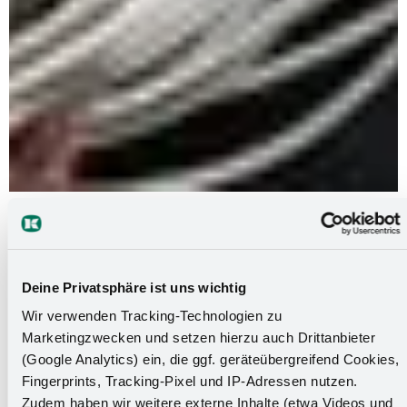
Ausbildung zum Elektroniker -
Betriebstechnik (m/w/d)
Deine Privatsphäre ist uns wichtig
Wir verwenden Tracking-Technologien zu
Der Ausbildungscheck für
Marketingzwecken und setzen hierzu auch Drittanbieter
dein perfektes Match:
(Google Analytics) ein, die ggf. geräteübergreifend Cookies,
Fingerprints, Tracking-Pixel und IP-Adressen nutzen.
Zudem haben wir weitere externe Inhalte (etwa Videos und