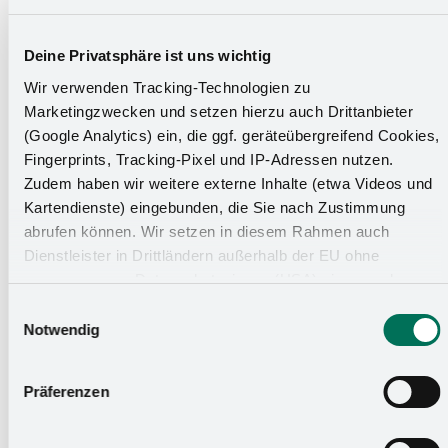
Ausbildung zum
Verfahrensmechaniker –
Deine Privatsphäre ist uns wichtig
Wir verwenden Tracking-Technologien zu
Beschichtungstechnik (m/w/d)
Marketingzwecken und setzen hierzu auch Drittanbieter
(Google Analytics) ein, die ggf. geräteübergreifend Cookies,
Fingerprints, Tracking-Pixel und IP-Adressen nutzen.
Der Ausbildungscheck für
Zudem haben wir weitere externe Inhalte (etwa Videos und
dein perfektes Match:
Kartendienste) eingebunden, die Sie nach Zustimmung
abrufen können. Wir setzen in diesem Rahmen auch
Egal ob in der Schule oder deinem Alltag – dich
Dienstleister in Drittländern außerhalb der EU ohne
angemessenes Datenschutzniveau (USA) ein, was das
begeistern chemische Reaktionen und physikalische
Risiko beinhaltet, dass Behörden auf die Daten zu
Formeln?
Perfekt! Sowohl in der Berufsschule, als auch in
Einwilligungsauswahl
Sicherheits- und Überwachungszwecken zugreifen, ohne
Notwendig
der Berufspraxis erwarten dich in der Ausbildung zum
dass Sie hierüber informiert werden oder Rechtsmittel
Verfahrensmechaniker (m/w/d) vielseitige und
einlegen können. Mit Ihrer Einstellung willigen Sie in die
Präferenzen
fächerübergreifende naturwissenschaftliche Lerninhalte.
oben beschriebenen Vorgänge ein. Sie können die
Einwilligung mit Wirkung für die Zukunft widerrufen. Mehr
Wenn dir eine Aufgabe übertragen wird, nimmst du diese
Informationen finden Sie in unserer