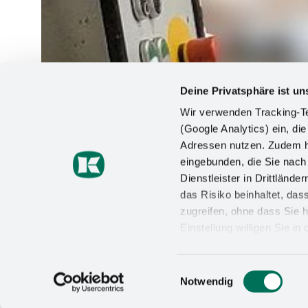
Deine Privatsphäre ist un
Wir verwenden Tracking-Te
(Google Analytics) ein, die
Adressen nutzen. Zudem ha
eingebunden, die Sie nac
Dienstleister in Drittlän
das Risiko beinhaltet, da
zugreifen, ohne dass Sie h
Einstellung willigen Sie i
Wirkung für die Zukunft wi
Datenschutzerklärung
un
Einwilligungsauswahl
Notwendig