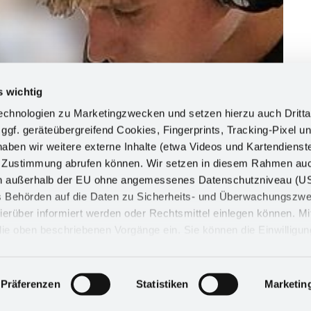
s wichtig
chnologien zu Marketingzwecken und setzen hierzu auch Dritta
 ggf. geräteübergreifend Cookies, Fingerprints, Tracking-Pixel un
ben wir weitere externe Inhalte (etwa Videos und Kartendienst
h Zustimmung abrufen können. Wir setzen in diesem Rahmen au
dern außerhalb der EU ohne angemessenes Datenschutzniveau (U
ss Behörden auf die Daten zu Sicherheits- und Überwachungszw
ierüber informiert werden oder Rechtsmittel einlegen können. Mit
n die oben beschriebenen Vorgänge ein. Sie können die Einwilligun
derrufen. Mehr Informationen finden Sie in unserer
d in unserem
Impressum
.
Präferenzen
Statistiken
Marketin