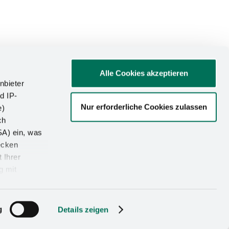
Alle Cookies akzeptieren
nbieter
d IP-
Nur erforderliche Cookies zulassen
e)
ch
SA) ein, was
ecken
 Ihrer
g mit
g
Details zeigen